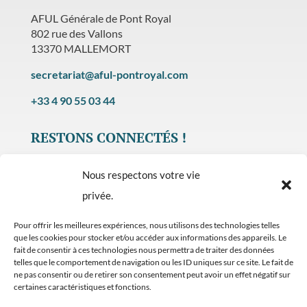
AFUL Générale de Pont Royal
802 rue des Vallons
13370 MALLEMORT
secretariat@aful-pontroyal.com
+33 4 90 55 03 44
RESTONS CONNECTÉS !
Nous respectons votre vie
privée.
Pour offrir les meilleures expériences, nous utilisons des technologies telles
PLAN DU SITE
que les cookies pour stocker et/ou accéder aux informations des appareils. Le
fait de consentir à ces technologies nous permettra de traiter des données
MENTIONS LEGALES
telles que le comportement de navigation ou les ID uniques sur ce site. Le fait de
ne pas consentir ou de retirer son consentement peut avoir un effet négatif sur
POLITIQUE DE CONFIDENTIALITÉ
certaines caractéristiques et fonctions.
POLITIQUE DE COOKIES