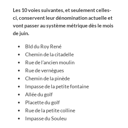
Les 10 voies suivantes, et seulement celles-
ci, conservent leur dénomination actuelle et
vont passer au système métrique dès le mois
de juin.
Bld du Roy René
Chemin de la citadelle
Rue de l’ancien moulin
Rue de vernègues
Chemin de la pinède
Impasse de la petite fontaine
Allée du golf
Placette du golf
Rue de la petite colline
Impasse du Souleu