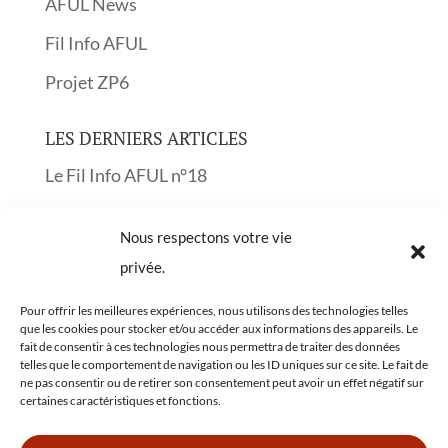
AFUL News
Fil Info AFUL
Projet ZP6
LES DERNIERS ARTICLES
Le Fil Info AFUL n°18
Le Fil Info AFUL n°17
Nous respectons votre vie
Réunion publique sur les Obligations Légales
privée.
de Débroussaillement OLD
Pour offrir les meilleures expériences, nous utilisons des technologies telles
Le Fil Info AFUL n°16
que les cookies pour stocker et/ou accéder aux informations des appareils. Le
fait de consentir à ces technologies nous permettra de traiter des données
Le Fil Info AFUL n°15
telles que le comportement de navigation ou les ID uniques sur ce site. Le fait de
ne pas consentir ou de retirer son consentement peut avoir un effet négatif sur
certaines caractéristiques et fonctions.
Rechercher une actu'