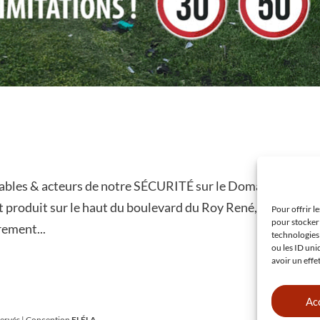
ables & acteurs de notre SÉCURITÉ sur le Domaine ! Le 5 
st produit sur le haut du boulevard du Roy René, à la hauteu
Pour offrir l
pour stocker 
rement...
technologies
ou les ID uni
avoir un effe
Ac
servés | Conception
ELÉLA