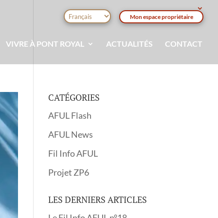
Mon espace propriétaire
VIVRE À PONT ROYAL
ACTUALITÉS
CONTACT
CATÉGORIES
AFUL Flash
AFUL News
Fil Info AFUL
Projet ZP6
LES DERNIERS ARTICLES
Le Fil Info AFUL n°18