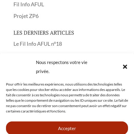
Fil Info AFUL
Projet ZP6
LES DERNIERS ARTICLES
Le Fil Info AFUL n°18
Le Fil Info AFUL n°17
Nous respectons votre vie
Réunion publique sur les Obligations Légales
privée.
de Débroussaillement OLD
Pour offrir les meilleures expériences, nous utilisons des technologies telles
Le Fil Info AFUL n°16
que les cookies pour stocker et/ou accéder aux informations des appareils. Le
fait de consentir à ces technologies nous permettra de traiter des données
Le Fil Info AFUL n°15
telles que le comportement de navigation ou les ID uniques sur ce site. Le fait de
ne pas consentir ou de retirer son consentement peut avoir un effet négatif sur
certaines caractéristiques et fonctions.
Rechercher une actu'
Accepter