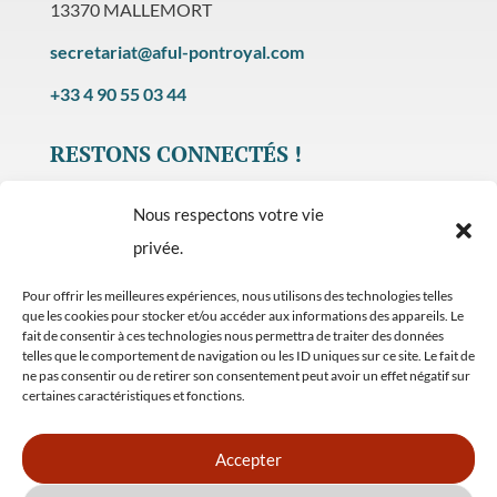
13370 MALLEMORT
secretariat@aful-pontroyal.com
+33 4 90 55 03 44
RESTONS CONNECTÉS !
Nous respectons votre vie
privée.
Pour offrir les meilleures expériences, nous utilisons des technologies telles
PLAN DU SITE
que les cookies pour stocker et/ou accéder aux informations des appareils. Le
fait de consentir à ces technologies nous permettra de traiter des données
MENTIONS LEGALES
telles que le comportement de navigation ou les ID uniques sur ce site. Le fait de
ne pas consentir ou de retirer son consentement peut avoir un effet négatif sur
POLITIQUE DE CONFIDENTIALITÉ
certaines caractéristiques et fonctions.
POLITIQUE DE COOKIES
Accepter